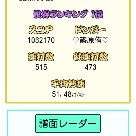
1032170
♡篠原侑♡
515
473
51.48
打/秒
譜面レーダー