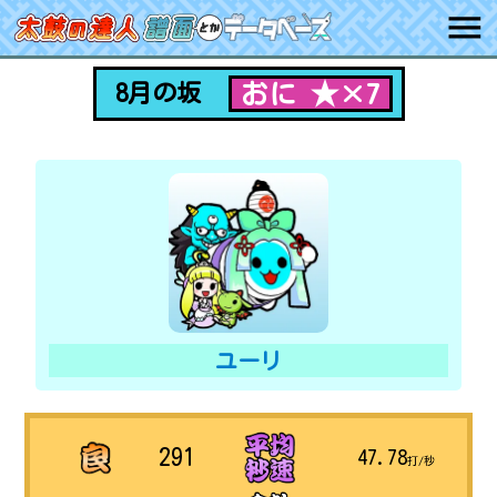
おに ★×7
8月の坂
ユーリ
291
47.78
打/秒