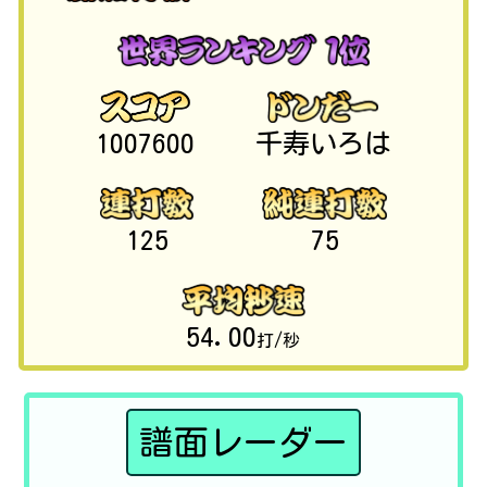
1007600
千寿いろは
125
75
54.00
打/秒
譜面レーダー