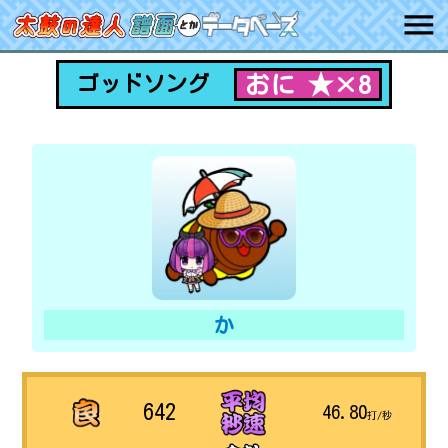
おに ★×8
ゴッドソング
か
642
46.80
打/秒