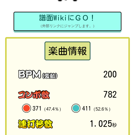
譜面WikiにＧＯ！
（外部リンクにジャンプします。）
楽曲情報
200
782
371
411
（47.4％）
（52.6％）
1.025
秒