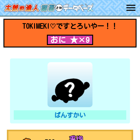
TOKIMEKI♡ですとろいやー！！
おに ★×9
ばんすかい