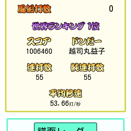
0
1006460
越司丸益子
55
55
53.66
打/秒