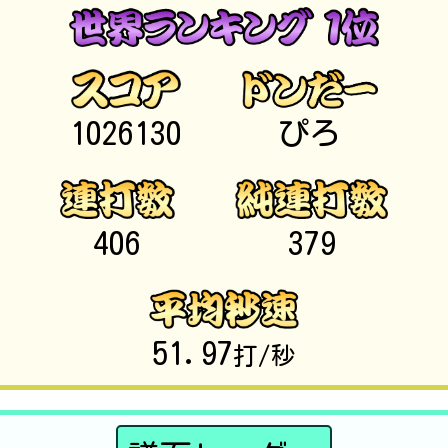
1026130
ぴろ
406
379
51.97
打/秒