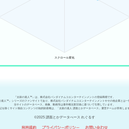
『太鼓の達人™』は、株式会社バンダイナムコエンターテインメントの登録商標です。
の達人™』シリーズのファンサイトであり、株式会社バンダイナムコエンターテインメントやその他企業とは一
当サイトのデータベース、画像、動画等は著作権法第32条に基づいて引用しています。
記を除くサイト独自コンテンツの知的財産権は、「太鼓の達人 譜面とかデータベース」運営チームが所有しま
©2025 譜面とかデータべース れぐるす
利用規約
プライバシーポリシー
お問い合わせ