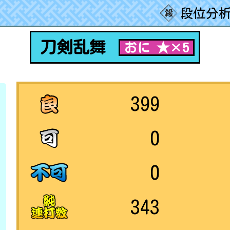
段位分析
刀剣乱舞
おに ★×5
399
0
0
343