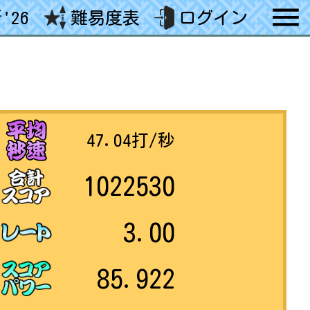
'26
難易度表
ログイン
47.04
打/秒
1022530
3.00
85.922