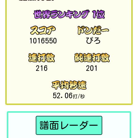
1016550
ぴろ
216
201
52.06
打/秒
譜面レーダー