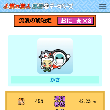
おに ★×8
流浪の琥珀姫
かさ
495
42.22
打/秒