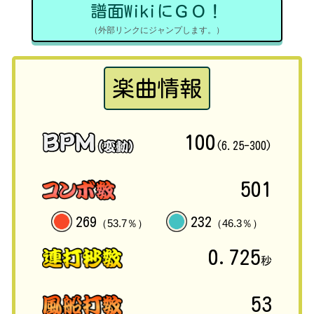
譜面WikiにＧＯ！
（外部リンクにジャンプします。）
楽曲情報
100
(6.25-300)
501
269
232
（53.7％）
（46.3％）
0.725
秒
53