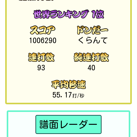
1006290
くらんて
93
40
55.17
打/秒
譜面レーダー