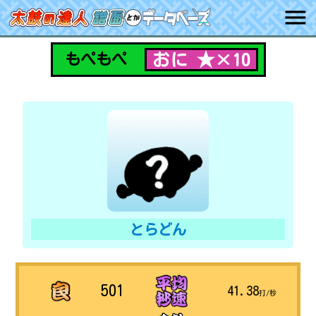
おに ★×10
もぺもぺ
とらどん
501
41.38
打/秒