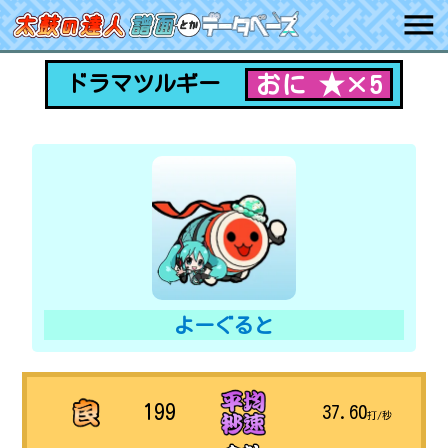
おに ★×5
ドラマツルギー
よーぐると
199
37.60
打/秒