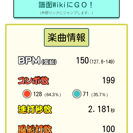
譜面WikiにＧＯ！
（外部リンクにジャンプします。）
楽曲情報
150
(127.6-149)
199
128
71
（64.3％）
（35.7％）
2.181
秒
100