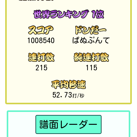
1008540
ぱぬぷんて
215
115
52.73
打/秒
譜面レーダー