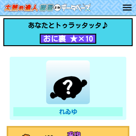
あなたとトゥラッタッタ♪
おに裏 ★×10
れゐゆ