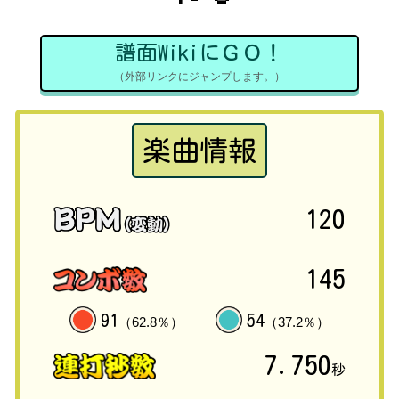
譜面WikiにＧＯ！
（外部リンクにジャンプします。）
楽曲情報
120
145
91
54
（62.8％）
（37.2％）
7.750
秒