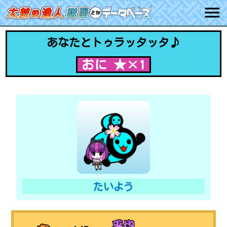
あなたとトゥラッタッタ♪
おに ★×1
たいよう