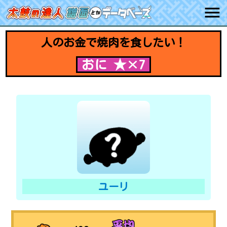
人のお金で焼肉を食したい！
おに ★×7
ユーリ