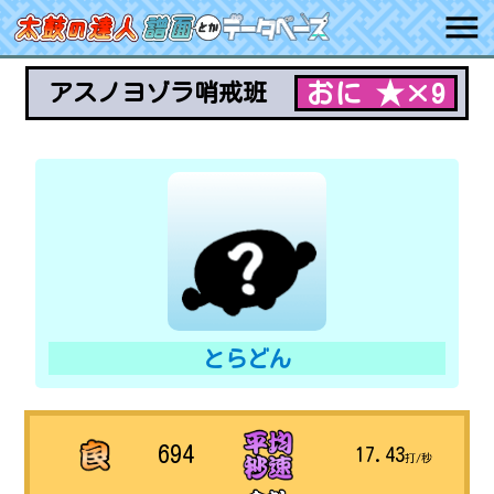
おに ★×9
アスノヨゾラ哨戒班
とらどん
694
17.43
打/秒