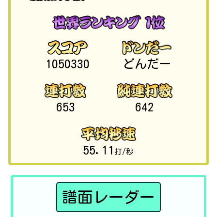
1050330
どんだー
653
642
55.11
打/秒
譜面レーダー