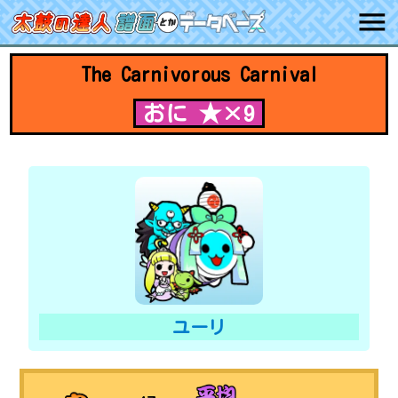
The Carnivorous Carnival
おに ★×9
ユーリ