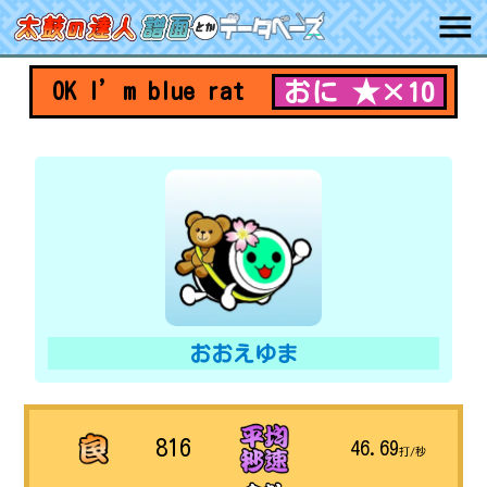
おに ★×10
OK I’m blue rat
おおえゆま
816
46.69
打/秒