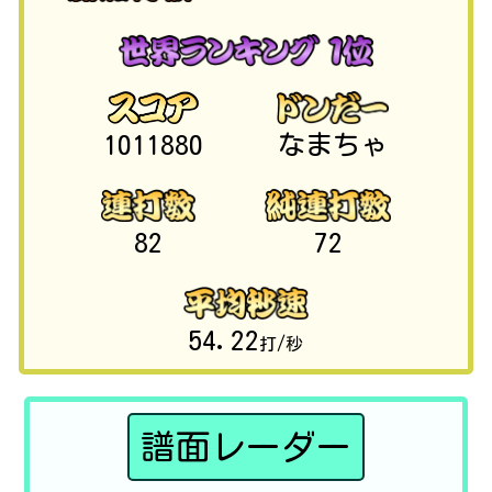
1011880
なまちゃ
82
72
54.22
打/秒
譜面レーダー