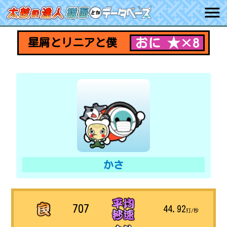
おに ★×8
星屑とリニアと僕
かさ
707
44.92
打/秒