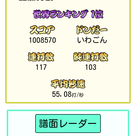
1008570
いわごん
117
103
55.08
打/秒
譜面レーダー