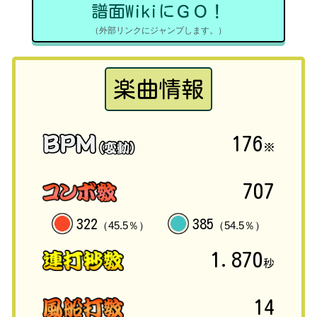
譜面WikiにＧＯ！
（外部リンクにジャンプします。）
楽曲情報
176
※
707
322
385
（45.5％）
（54.5％）
1.870
秒
14