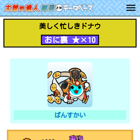
美しく忙しきドナウ
おに裏 ★×10
ばんすかい