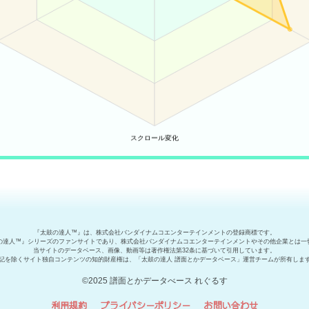
『太鼓の達人™』は、株式会社バンダイナムコエンターテインメントの登録商標です。
の達人™』シリーズのファンサイトであり、株式会社バンダイナムコエンターテインメントやその他企業とは一
当サイトのデータベース、画像、動画等は著作権法第32条に基づいて引用しています。
記を除くサイト独自コンテンツの知的財産権は、「太鼓の達人 譜面とかデータベース」運営チームが所有しま
©2025 譜面とかデータべース れぐるす
利用規約
プライバシーポリシー
お問い合わせ