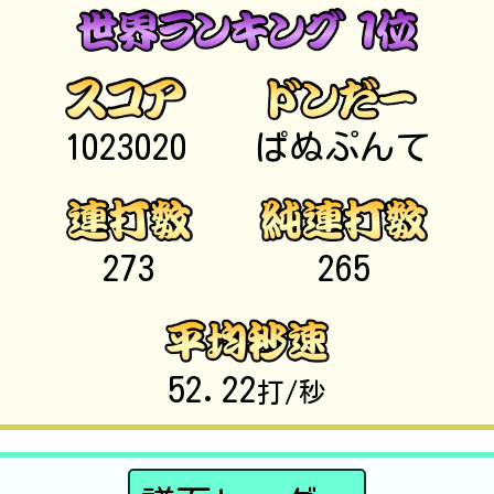
1023020
ぱぬぷんて
273
265
52.22
打/秒