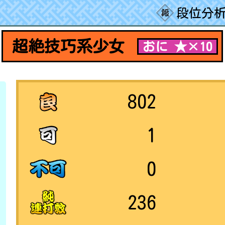
段位分析
超絶技巧系少女
おに ★×10
802
1
0
236