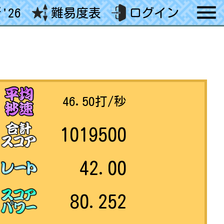
'26
難易度表
ログイン
46.50
打/秒
1019500
42.00
80.252