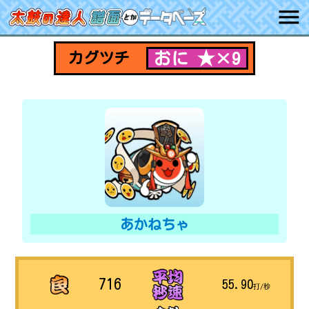
おに ★×9
カグツチ
あかねちゃ
716
55.90
打/秒