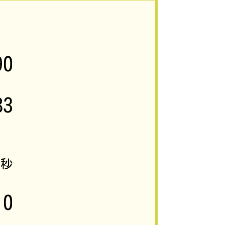
90
83
5
秒
0