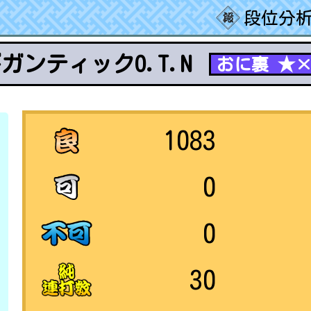
段位分析
ガンティックO.T.N
おに裏 ★×
1083
0
0
30