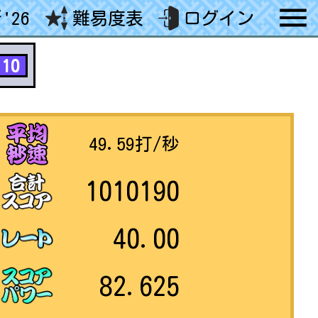
'26
難易度表
ログイン
10
49.59
打/秒
1010190
40.00
82.625