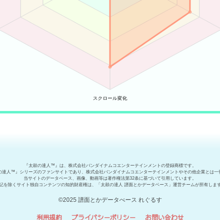
『太鼓の達人™』は、株式会社バンダイナムコエンターテインメントの登録商標です。
の達人™』シリーズのファンサイトであり、株式会社バンダイナムコエンターテインメントやその他企業とは一
当サイトのデータベース、画像、動画等は著作権法第32条に基づいて引用しています。
記を除くサイト独自コンテンツの知的財産権は、「太鼓の達人 譜面とかデータベース」運営チームが所有しま
©2025 譜面とかデータべース れぐるす
利用規約
プライバシーポリシー
お問い合わせ