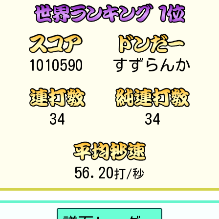
1010590
すずらんか
34
34
56.20
打/秒