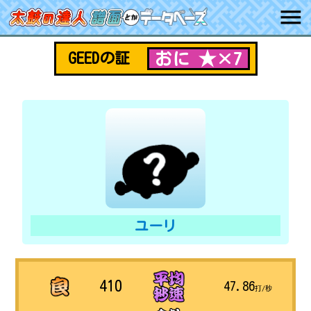
おに ★×7
GEEDの証
ユーリ
410
47.86
打/秒