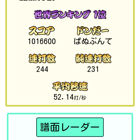
1016600
ぱぬぷんて
244
231
52.14
打/秒
譜面レーダー