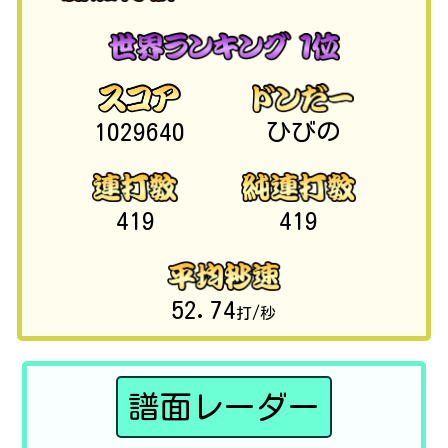
1029640
ひびの
419
419
52.74
打/秒
譜面レーダー