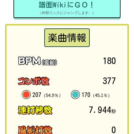
譜面WikiにＧＯ！
（外部リンクにジャンプします。）
楽曲情報
180
377
207
170
（54.9％）
（45.1％）
7.944
秒
0