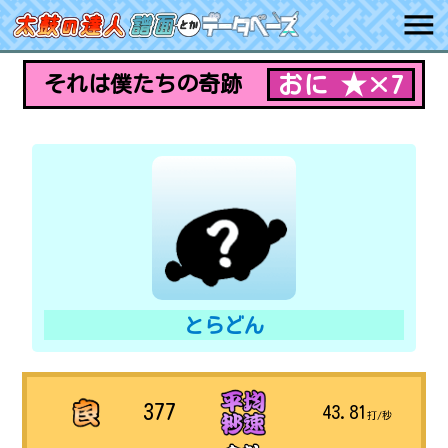
おに ★×7
それは僕たちの奇跡
とらどん
377
43.81
打/秒