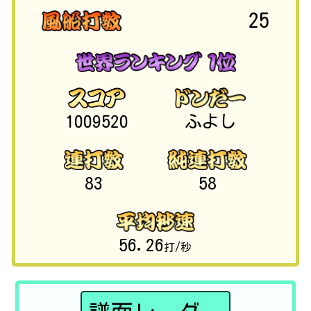
25
1009520
ふよし
83
58
56.26
打/秒