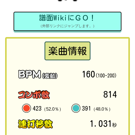
譜面WikiにＧＯ！
（外部リンクにジャンプします。）
楽曲情報
160
(100-200)
814
423
391
（52.0％）
（48.0％）
1.031
秒