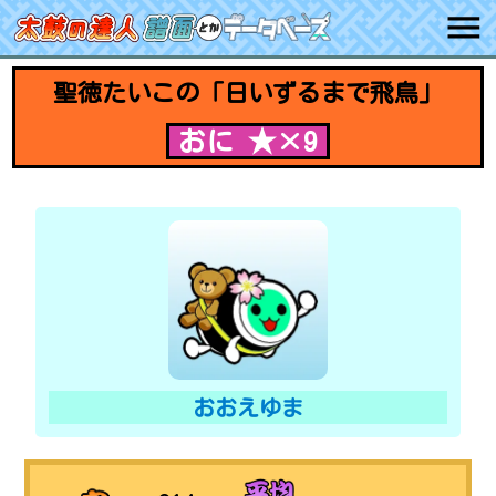
聖徳たいこの「日いずるまで飛鳥」
おに ★×9
おおえゆま