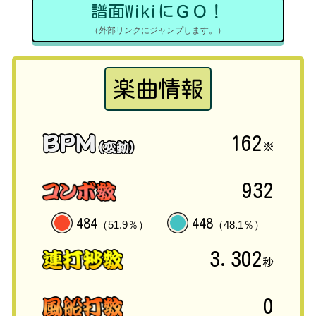
譜面WikiにＧＯ！
（外部リンクにジャンプします。）
楽曲情報
162
※
932
484
448
（51.9％）
（48.1％）
3.302
秒
0