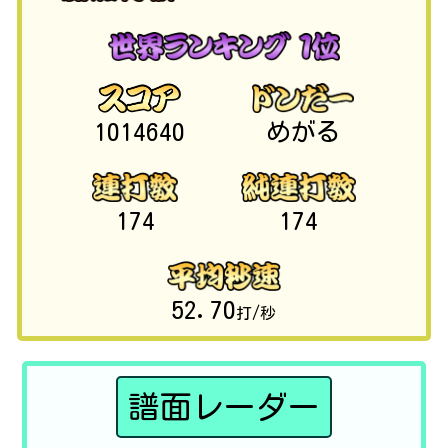
1014640
めがる
174
174
52.70
打/秒
譜面レーダー