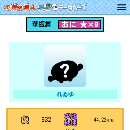
おに ★×9
華振舞
れゐゆ
932
44.22
打/秒