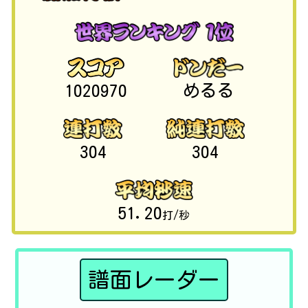
1020970
めるる
304
304
51.20
打/秒
譜面レーダー