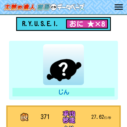
おに ★×8
R.Y.U.S.E.I.
じん
371
27.62
打/秒