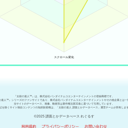
『太鼓の達人™』は、株式会社バンダイナムコエンターテインメントの登録商標です。
の達人™』シリーズのファンサイトであり、株式会社バンダイナムコエンターテインメントやその他企業とは一
当サイトのデータベース、画像、動画等は著作権法第32条に基づいて引用しています。
記を除くサイト独自コンテンツの知的財産権は、「太鼓の達人 譜面とかデータベース」運営チームが所有しま
©2025 譜面とかデータべース れぐるす
利用規約
プライバシーポリシー
お問い合わせ