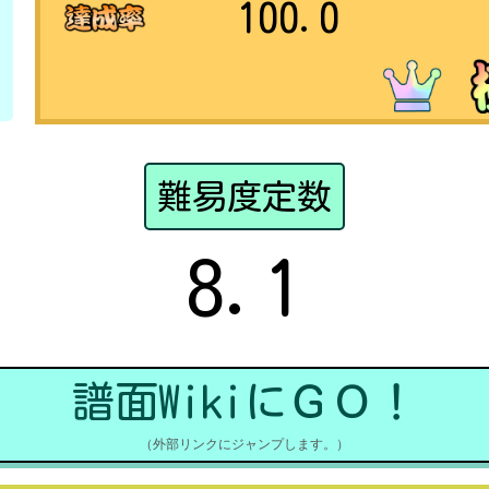
100.0
難易度定数
8.1
譜面WikiにＧＯ！
（外部リンクにジャンプします。）