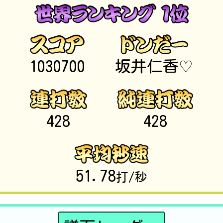
1030700
坂井仁香♡
428
428
51.78
打/秒