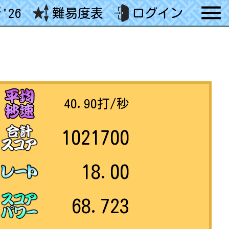
'26
難易度表
ログイン
40.90
打/秒
1021700
18.00
68.723