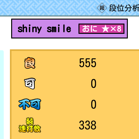
段位分析
shiny smile
おに ★×8
555
0
0
338