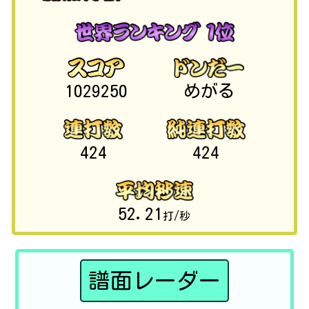
1029250
めがる
424
424
52.21
打/秒
譜面レーダー