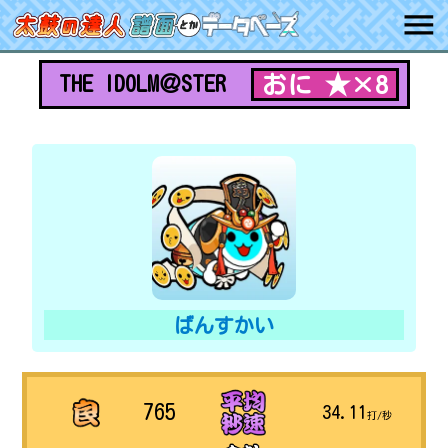
おに ★×8
THE IDOLM＠STER
ばんすかい
765
34.11
打/秒