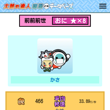
おに ★×8
前前前世
かさ
466
33.89
打/秒