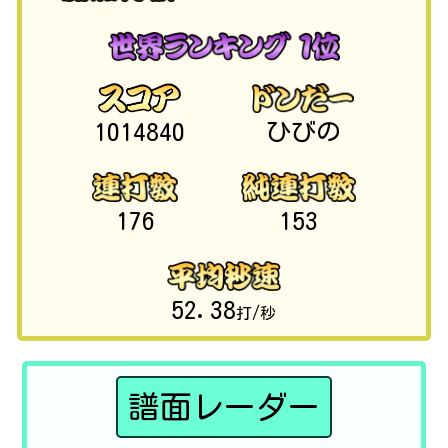
1014840
ひびの
176
153
52.38
打/秒
譜面レーダー