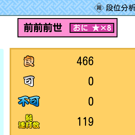
段位分析
前前前世
おに ★×8
466
0
0
119