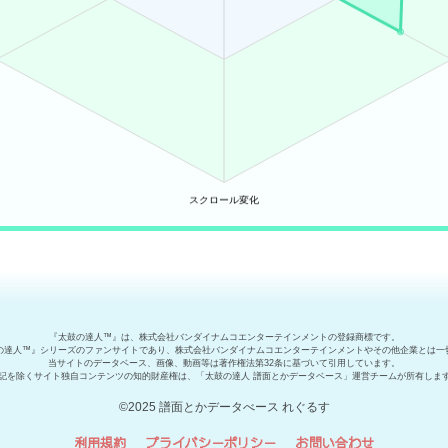
『太鼓の達人™』は、株式会社バンダイナムコエンターテインメントの登録商標です。
の達人™』シリーズのファンサイトであり、株式会社バンダイナムコエンターテインメントやその他企業とは一
当サイトのデータベース、画像、動画等は著作権法第32条に基づいて引用しています。
記を除くサイト独自コンテンツの知的財産権は、「太鼓の達人 譜面とかデータベース」運営チームが所有しま
©2025 譜面とかデータべース れぐるす
利用規約
プライバシーポリシー
お問い合わせ