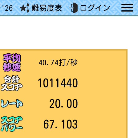
'26
難易度表
ログイン
40.74
打/秒
1011440
20.00
67.103