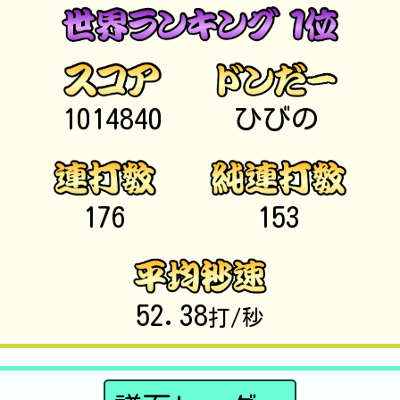
1014840
ひびの
176
153
52.38
打/秒