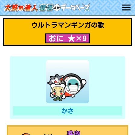
ウルトラマンギンガの歌
おに ★×9
かさ