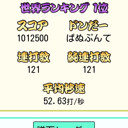
1012500
ぱぬぷんて
121
121
52.63
打/秒