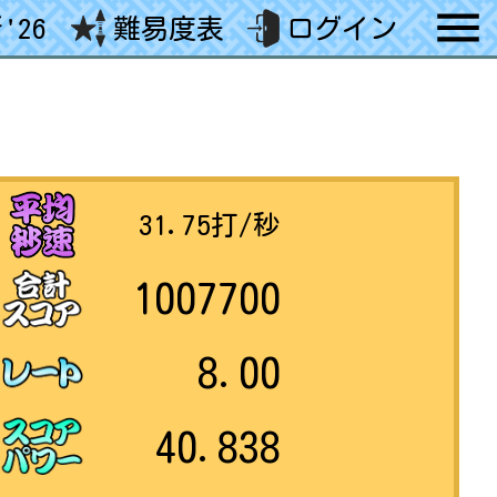
'26
難易度表
ログイン
31.75
打/秒
1007700
8.00
40.838