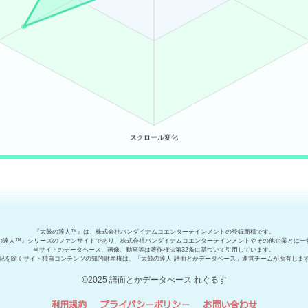
『太鼓の達人™』は、株式会社バンダイナムコエンターテインメントの登録商標です。
の達人™』シリーズのファンサイトであり、株式会社バンダイナムコエンターテインメントやその他企業とは一
当サイトのデータベース、画像、動画等は著作権法第32条に基づいて引用しています。
記を除くサイト独自コンテンツの知的財産権は、「太鼓の達人 譜面とかデータベース」運営チームが所有しま
©2025 譜面とかデータべース れぐるす
利用規約
プライバシーポリシー
お問い合わせ