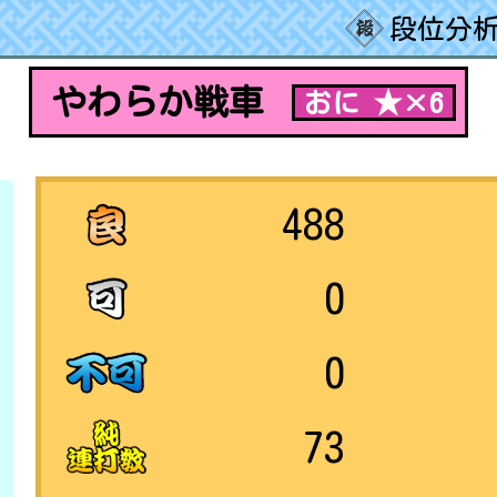
段位分析
やわらか戦車
おに ★×6
488
0
0
73