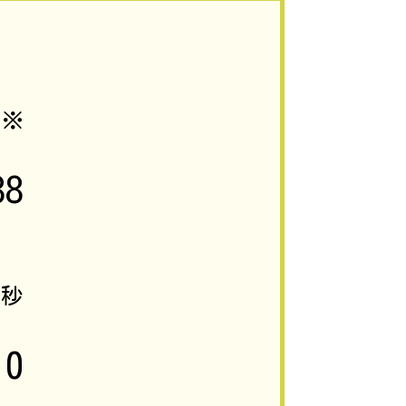
0
※
88
9
秒
0