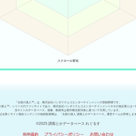
『太鼓の達人™』は、株式会社バンダイナムコエンターテインメントの登録商標です。
の達人™』シリーズのファンサイトであり、株式会社バンダイナムコエンターテインメントやその他企業とは一
当サイトのデータベース、画像、動画等は著作権法第32条に基づいて引用しています。
記を除くサイト独自コンテンツの知的財産権は、「太鼓の達人 譜面とかデータベース」運営チームが所有しま
©2025 譜面とかデータべース れぐるす
利用規約
プライバシーポリシー
お問い合わせ