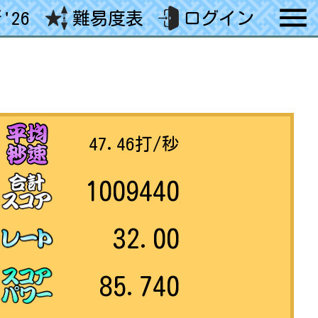
'26
難易度表
ログイン
47.46
打/秒
1009440
32.00
85.740