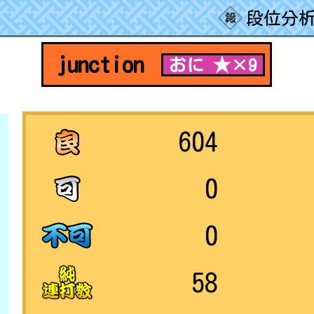
段位分析
junction
おに ★×9
604
0
0
58