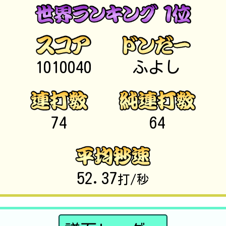
1010040
ふよし
74
64
52.37
打/秒