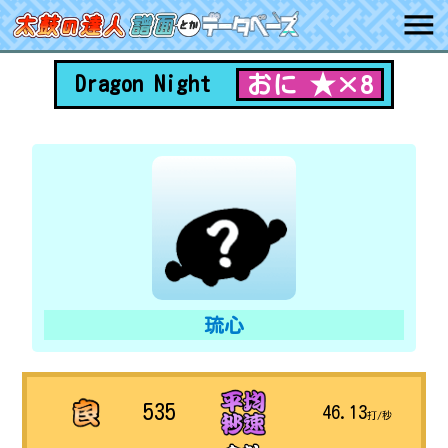
おに ★×8
Dragon Night
琉心
535
46.13
打/秒