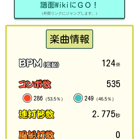
譜面WikiにＧＯ！
（外部リンクにジャンプします。）
楽曲情報
124
※
535
286
249
（53.5％）
（46.5％）
2.775
秒
0