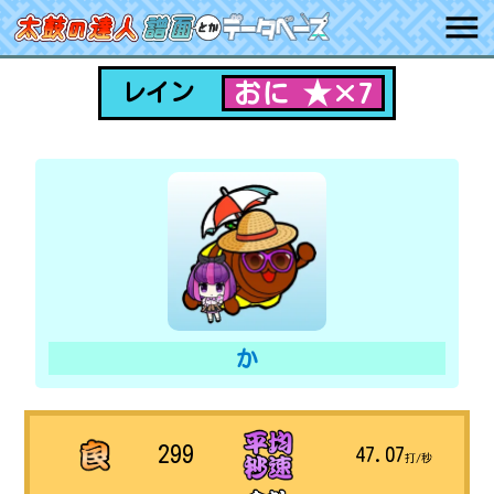
おに ★×7
レイン
か
299
47.07
打/秒