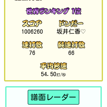
1006260
坂井仁香♡
76
66
54.50
打/秒
譜面レーダー