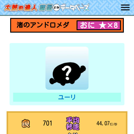
おに ★×8
渚のアンドロメダ
ユーリ
701
44.07
打/秒