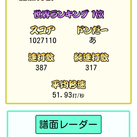
1027110
あ
387
317
51.93
打/秒
譜面レーダー