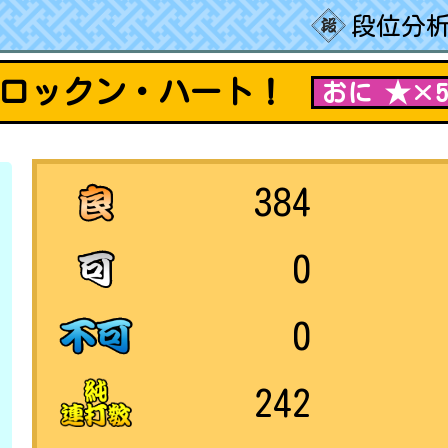
段位分析
ロックン・ハート！
おに ★×
384
0
0
242