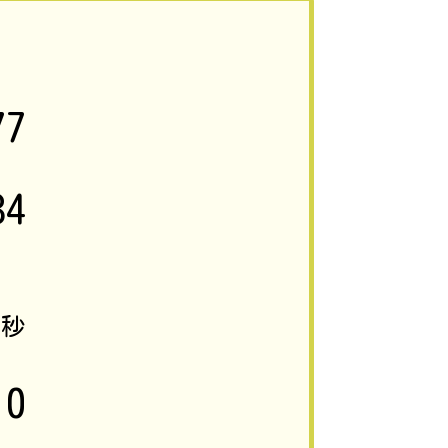
77
84
2
秒
0