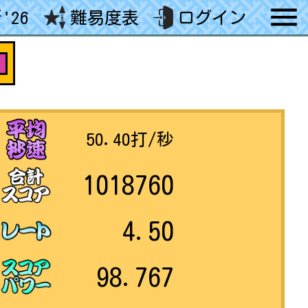
'26
難易度表
ログイン
5
50.40
打/秒
1018760
4.50
98.767