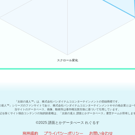
『太鼓の達人™』は、株式会社バンダイナムコエンターテインメントの登録商標です。
の達人™』シリーズのファンサイトであり、株式会社バンダイナムコエンターテインメントやその他企業とは一
当サイトのデータベース、画像、動画等は著作権法第32条に基づいて引用しています。
記を除くサイト独自コンテンツの知的財産権は、「太鼓の達人 譜面とかデータベース」運営チームが所有しま
©2025 譜面とかデータべース れぐるす
利用規約
プライバシーポリシー
お問い合わせ