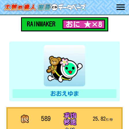
おに ★×8
RAINMAKER
おおえゆま
589
25.82
打/秒