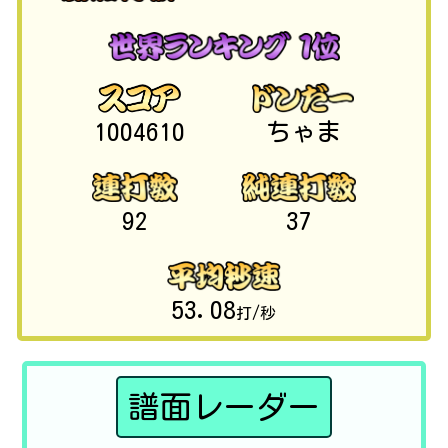
1004610
ちゃま
92
37
53.08
打/秒
譜面レーダー