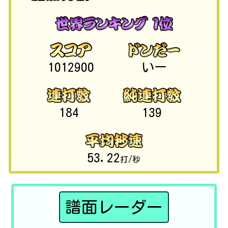
1012900
いー
184
139
53.22
打/秒
譜面レーダー