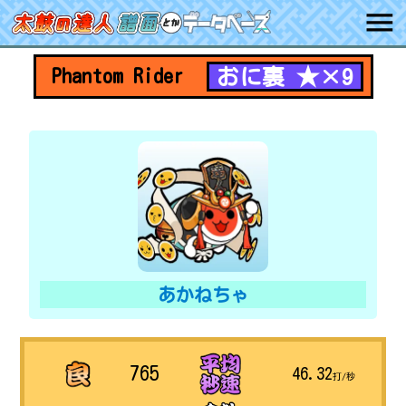
おに裏 ★×9
Phantom Rider
あかねちゃ
765
46.32
打/秒