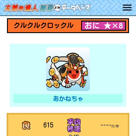
おに ★×8
クルクルクロックル
あかねちゃ
615
----
打/秒