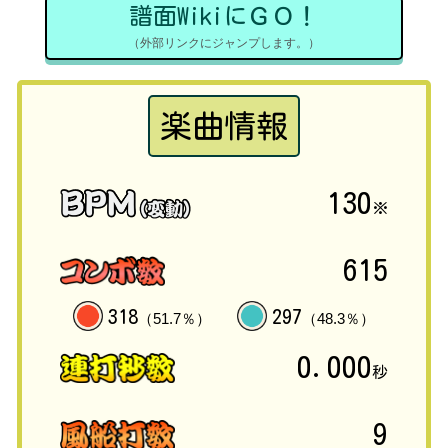
譜面WikiにＧＯ！
（外部リンクにジャンプします。）
楽曲情報
130
※
615
318
297
（51.7％）
（48.3％）
0.000
秒
9