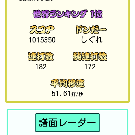
1015350
しぐれ
182
172
51.61
打/秒
譜面レーダー