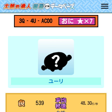
おに ★×7
3Q‐4U‐AC00
ユーリ
539
48.30
打/秒