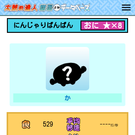
おに ★×8
にんじゃりばんばん
か
529
----
打/秒