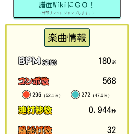
譜面WikiにＧＯ！
（外部リンクにジャンプします。）
楽曲情報
180
※
568
296
272
（52.1％）
（47.9％）
0.944
秒
32