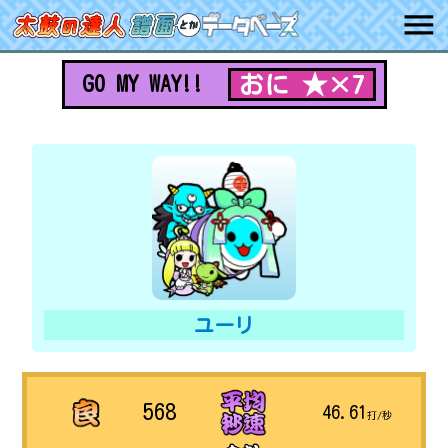
おに ★×7
GO MY WAY!!
ユーリ
568
46.61
打/秒