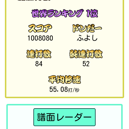
1008080
ふよし
84
52
55.08
打/秒
譜面レーダー