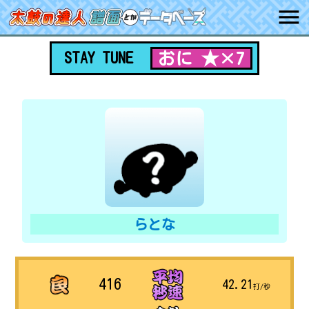
おに ★×7
STAY TUNE
らとな
416
42.21
打/秒