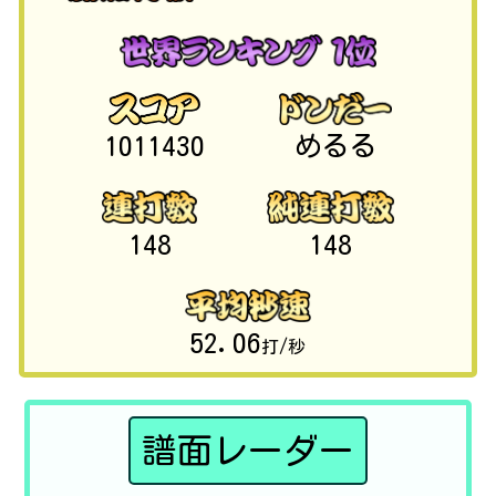
1011430
めるる
148
148
52.06
打/秒
譜面レーダー