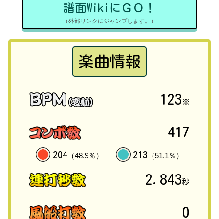
譜面WikiにＧＯ！
（外部リンクにジャンプします。）
楽曲情報
123
※
417
204
213
（48.9％）
（51.1％）
2.843
秒
0