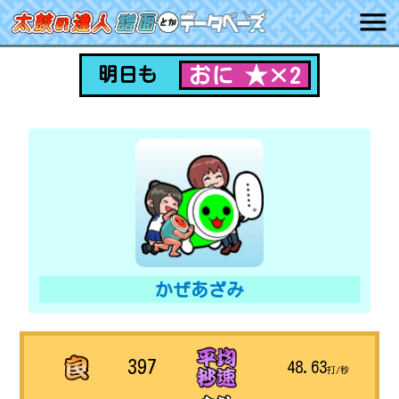
おに ★×2
明日も
かぜあざみ
397
48.63
打/秒