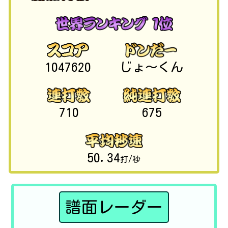
1047620
じょ～くん
710
675
50.34
打/秒
譜面レーダー