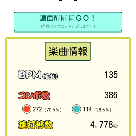
譜面WikiにＧＯ！
（外部リンクにジャンプします。）
楽曲情報
135
386
272
114
（70.5％）
（29.5％）
4.778
秒