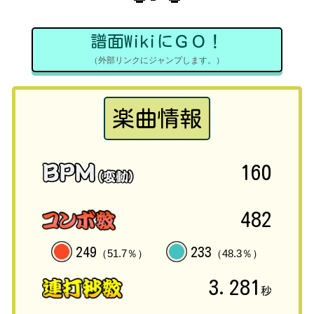
譜面WikiにＧＯ！
（外部リンクにジャンプします。）
楽曲情報
160
482
249
233
（51.7％）
（48.3％）
3.281
秒