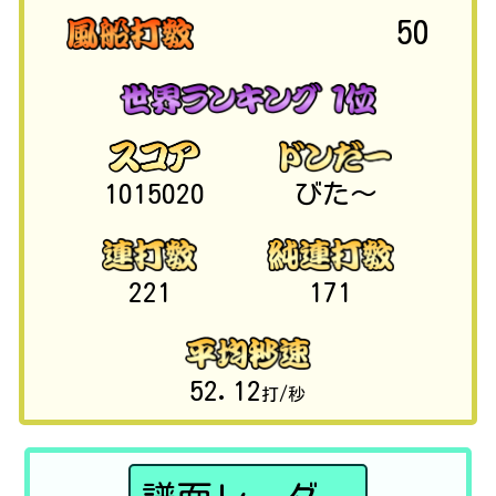
50
1015020
びた～
221
171
52.12
打/秒