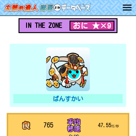
おに ★×9
IN THE ZONE
ばんすかい
765
47.55
打/秒