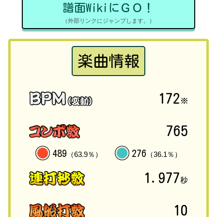
譜面WikiにＧＯ！
（外部リンクにジャンプします。）
楽曲情報
172
※
765
489
276
（63.9％）
（36.1％）
1.977
秒
10