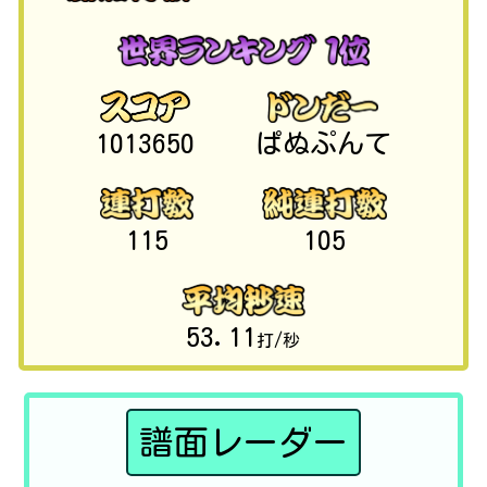
1013650
ぱぬぷんて
115
105
53.11
打/秒
譜面レーダー