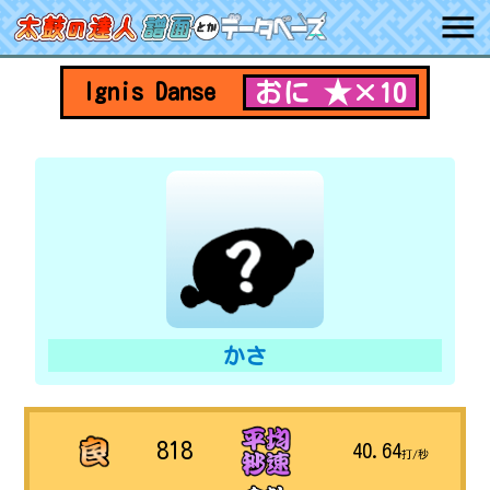
おに ★×10
Ignis Danse
かさ
818
40.64
打/秒