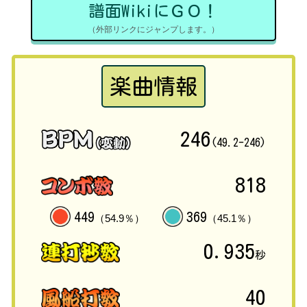
譜面WikiにＧＯ！
（外部リンクにジャンプします。）
楽曲情報
246
(49.2-246)
818
449
369
（54.9％）
（45.1％）
0.935
秒
40