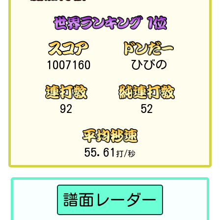
1007160
ひびの
92
52
55.61
打/秒
譜面レーダー