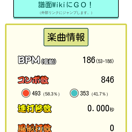
譜面WikiにＧＯ！
（外部リンクにジャンプします。）
楽曲情報
186
(53-186)
846
493
353
（58.3％）
（41.7％）
0.000
秒
0