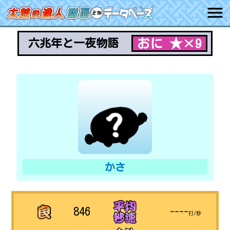
おに ★×9
六兆年と一夜物語
かさ
846
----
打/秒