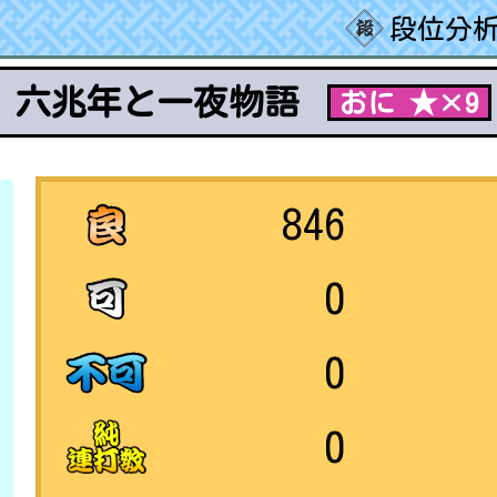
段位分析
六兆年と一夜物語
おに ★×9
846
0
0
0