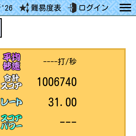
'26
難易度表
ログイン
----
打/秒
1006740
31.00
---