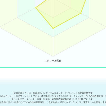
『太鼓の達人™』は、株式会社バンダイナムコエンターテインメントの登録商標です。
の達人™』シリーズのファンサイトであり、株式会社バンダイナムコエンターテインメントやその他企業とは一
当サイトのデータベース、画像、動画等は著作権法第32条に基づいて引用しています。
記を除くサイト独自コンテンツの知的財産権は、「太鼓の達人 譜面とかデータベース」運営チームが所有しま