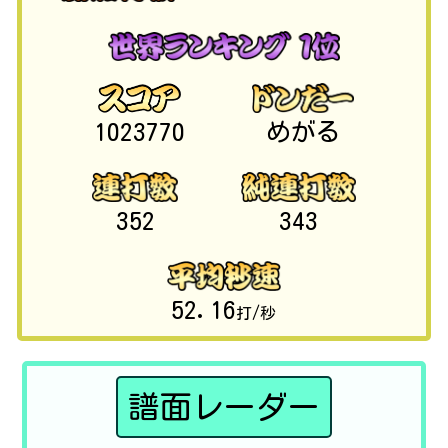
1023770
めがる
352
343
52.16
打/秒
譜面レーダー