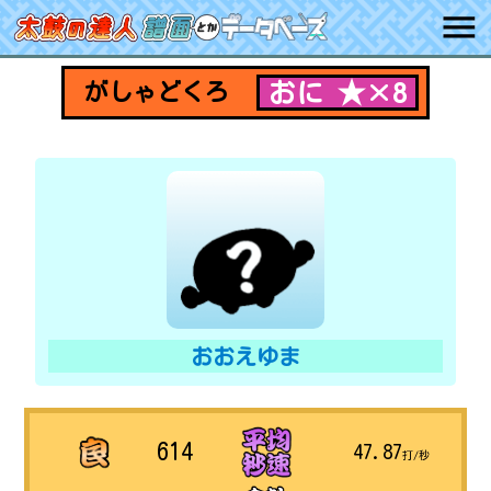
おに ★×8
がしゃどくろ
おおえゆま
614
47.87
打/秒