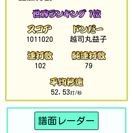
1011020
越司丸益子
102
79
52.53
打/秒
譜面レーダー